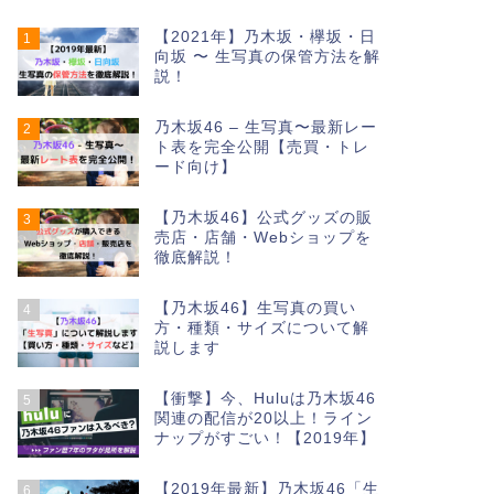
【2021年】乃木坂・欅坂・日
1
向坂 〜 生写真の保管方法を解
説！
乃木坂46 – 生写真〜最新レー
2
ト表を完全公開【売買・トレ
ード向け】
【乃木坂46】公式グッズの販
3
売店・店舗・Webショップを
徹底解説！
【乃木坂46】生写真の買い
4
方・種類・サイズについて解
説します
【衝撃】今、Huluは乃木坂46
5
関連の配信が20以上！ライン
ナップがすごい！【2019年】
【2019年最新】乃木坂46「生
6