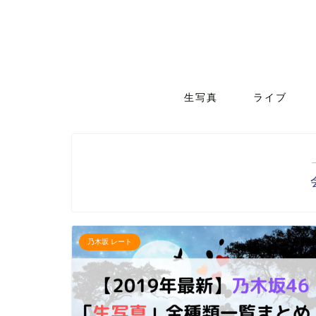
生写真
ライブ
乃木坂 レート