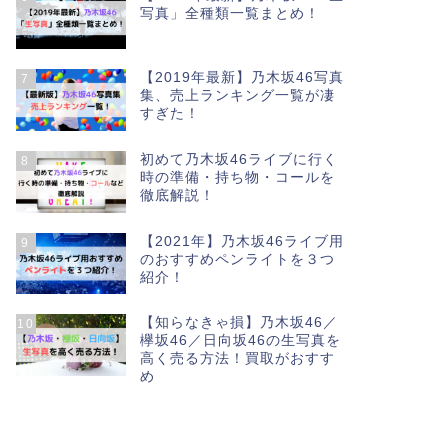
写真」全種類一覧まとめ！
【2019年最新】乃木坂46写真
7
集、売上ランキング一覧が凄
すぎた！
初めて乃木坂46ライブに行く
8
時の準備・持ち物・コールを
徹底解説！
【2021年】乃木坂46ライブ用
9
のおすすめペンライトを３つ
紹介！
【知らなきゃ損】乃木坂46／
10
欅坂46／日向坂46の生写真を
高く売る方法！買取がおすす
め