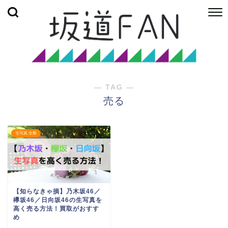
― TAG ―
売る
生写真 全般
【知らなきゃ損】乃木坂46／
欅坂46／日向坂46の生写真を
高く売る方法！買取がおすす
め