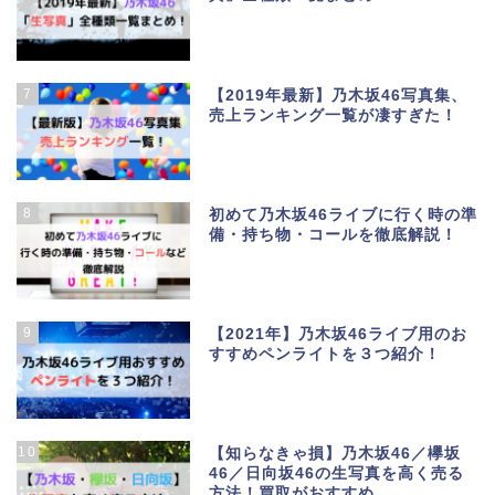
7
【2019年最新】乃木坂46写真集、
売上ランキング一覧が凄すぎた！
8
初めて乃木坂46ライブに行く時の準
備・持ち物・コールを徹底解説！
9
【2021年】乃木坂46ライブ用のお
すすめペンライトを３つ紹介！
10
【知らなきゃ損】乃木坂46／欅坂
46／日向坂46の生写真を高く売る
方法！買取がおすすめ